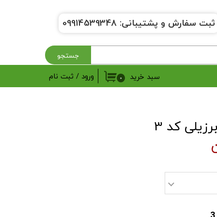
ثبت سفارش و پشتیبانی:
9914539348
0
جستجو
ورود
/
ثبت نام
سبد خرید
۰
حساب کاربری من
تغییر گذر واژه
زیلی کد 3
سفارشات
خروج از حساب کاربری