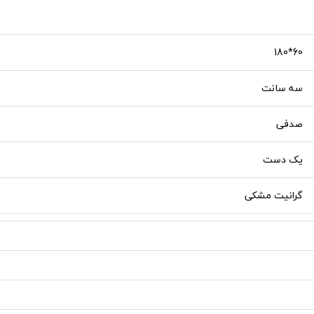
60*180
سه سانت
صدفی
یک دست
گرانیت مشکی