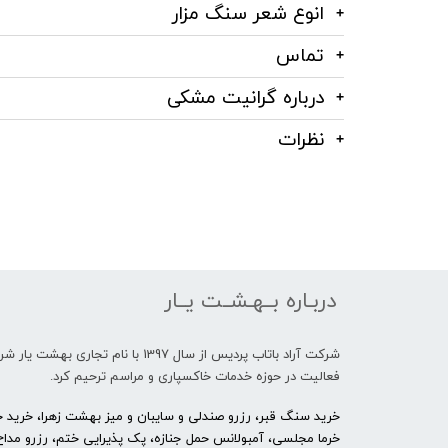
انوع شعر سنگ مزار
تماس
درباره گرانیت مشکی
نظرات
دربـاره بــهـشــت یــار
شرکت آراد باتاب پردیس از سال 1397 با نام تجاری بهشت 
فعالیت در حوزه خدمات خاکسپاری و مراسم ترحیم کرد.
خرید سنگ قبر، رزرو صندلی و سایبان و میز بهشت زهرا، خرید حل
خرما مجلسی، آمبولانس حمل جنازه، پک پذیرایی ختم، رزرو مداح