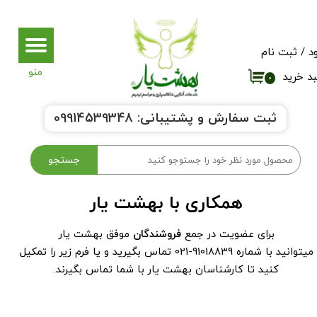
حساب کاربری من
د
/
ثبت نام
تغییر گذر واژه
د خرید
۰
سفارشات
ثبت سفارش و پشتیبانی:
9914539348
0
خروج از حساب کاربری
جستجو
همکاری با بهشت یار
برای عضویت در جمع
فروشندگان
موفق بهشت یار
میتوانید با شماره 91018839-021 تماس بگیرید و یا فرم زیر را تمکیل
کنید تا کارشناسان بهشت یار با شما تماس بگیرند.