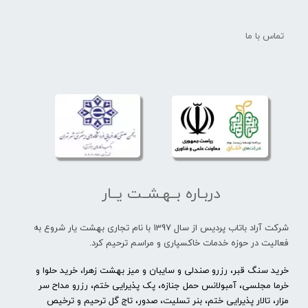
تماس با ما
دربـاره بــهـشــت یــار
شرکت آراد باتاب پردیس از سال 1397 با نام تجاری بهشت یار شروع به
فعالیت در حوزه خدمات خاکسپاری و مراسم ترحیم کرد.
خرید سنگ قبر، رزرو صندلی و سایبان و میز بهشت زهرا، خرید حلوا و
خرما مجلسی، آمبولانس حمل جنازه، پک پذیرایی ختم، رزرو مداح سر
مزار، تالار پذیرایی ختم، بنر تسلیت، صدور، تاج گل ترحیم و ترخیص