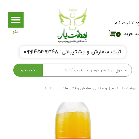
حساب کاربری من
د
/
ثبت نام
تغییر گذر واژه
د خرید
۰
سفارشات
ثبت سفارش و پشتیبانی:
9914539348
0
خروج از حساب کاربری
جستجو
بهشت یار
میز و صندلی، سایبان و تشریفات سر مزار
چایی و نسکافه و آبمیوه سر