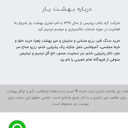
دربـاره بــهـشــت یــار
شرکت آراد باتاب پردیس از سال 1397 با نام تجاری بهشت یار شروع به
فعالیت در حوزه خدمات خاکسپاری و مراسم ترحیم کرد.
خرید سنگ قبر، رزرو صندلی و سایبان و میز بهشت زهرا، خرید حلوا و
خرما مجلسی، آمبولانس حمل جنازه، پک پذیرایی ختم، رزرو مداح سر
مزار، تالار پذیرایی ختم، بنر تسلیت، صدور، تاج گل ترحیم و ترخیص
متوفی از فرودگاه امام خمینی را نام برد.
ت یار علامت تجاری ثبت شده ® است و استفاده ازمطالب، آرم و لوگو بهشت
ر برای مقاصد غیر تجاری و با ذکر منبع بلامانع است. تمامی حقوق این سایت برای
بهشت یار محفوظ است.