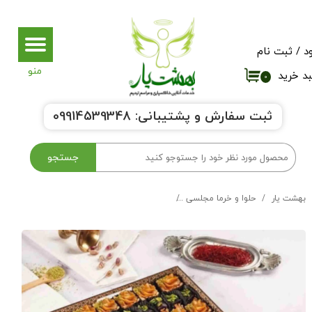
حساب کاربری من
د
/
ثبت نام
تغییر گذر واژه
د خرید
۰
سفارشات
ثبت سفارش و پشتیبانی:
9914539348
0
خروج از حساب کاربری
جستجو
بهشت یار
حلوا و خرما مجلسی
میکس تارت حلوا سنتی و خرما آجیلی کد 29