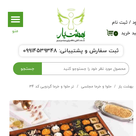
حساب کاربری من
د
/
ثبت نام
تغییر گذر واژه
د خرید
۰
سفارشات
ثبت سفارش و پشتیبانی:
9914539348
0
خروج از حساب کاربری
جستجو
بهشت یار
حلوا و خرما مجلسی
تر حلوا و خرما گردویی کد 34