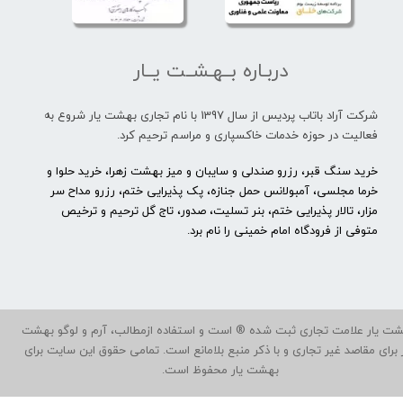
دربـاره بــهـشــت یــار
شرکت آراد باتاب پردیس از سال 1397 با نام تجاری بهشت یار شروع به
فعالیت در حوزه خدمات خاکسپاری و مراسم ترحیم کرد.
خرید سنگ قبر، رزرو صندلی و سایبان و میز بهشت زهرا، خرید حلوا و
خرما مجلسی، آمبولانس حمل جنازه، پک پذیرایی ختم، رزرو مداح سر
مزار، تالار پذیرایی ختم، بنر تسلیت، صدور، تاج گل ترحیم و ترخیص
متوفی از فرودگاه امام خمینی را نام برد.
ت یار علامت تجاری ثبت شده ® است و استفاده ازمطالب، آرم و لوگو بهشت
ر برای مقاصد غیر تجاری و با ذکر منبع بلامانع است. تمامی حقوق این سایت برای
بهشت یار محفوظ است.