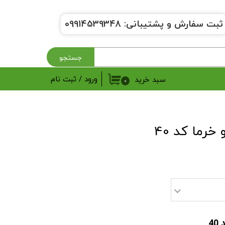
ثبت سفارش و پشتیبانی:
9914539348
0
جستجو
ورود
/
ثبت نام
سبد خرید
۰
حساب کاربری من
تغییر گذر واژه
خرما کد 40
سفارشات
خروج از حساب کاربری
4