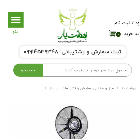
حساب کاربری من
د
/
ثبت نام
تغییر گذر واژه
د خرید
۰
سفارشات
ثبت سفارش و پشتیبانی:
9914539348
0
خروج از حساب کاربری
جستجو
بهشت یار
میز و صندلی، سایبان و تشریفات سر مزار
بخاری و مه پاش و دور چاد