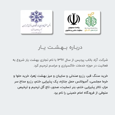
دربـاره بــهـشــت یــار
شرکت آراد باتاب پردیس از سال 1397 با نام تجاری بهشت یار شروع به
فعالیت در حوزه خدمات خاکسپاری و مراسم ترحیم کرد.
خرید سنگ قبر، رزرو صندلی و سایبان و میز بهشت زهرا، خرید حلوا و
خرما مجلسی، آمبولانس حمل جنازه، پک پذیرایی ختم، رزرو مداح سر
مزار، تالار پذیرایی ختم، بنر تسلیت، صدور، تاج گل ترحیم و ترخیص
متوفی از فرودگاه امام خمینی را نام برد.