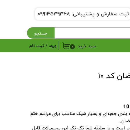
ثبت سفارش و پشتیبانی:
9914539348
0
جستجو
ورود
/
ثبت نام
سبد خرید
۰
حساب کاربری من
تغییر گذر واژه
ن کد 10
سفارشات
خروج از حساب کاربری
 بندی جعبه‌ای و بسیار شیک مناسب برای مراسم ختم
مضان.
یر است و به سلیقه شما تک تک این محصولات قابل