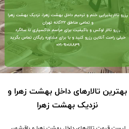
رزرو تالارپذیرایی ختم و ترحیم داخل بهشت زهرا، نزدیک بهشت زهرا
و تمامی مناطق 22گانه تهران
رزرو تالار لوکس و باکیفیت برای مراسم خاکسپاری تا سالگرد
خیلی راحت آنلاین رزرو کنید و یا برای مشاوره رایگان تماس بگرید
021-91018839
بهترین تالارهای داخل بهشت زهرا و
نزدیک بهشت زهرا
​لیست قیمت تالارهای داخل بهشت زهرا و باقرشهر،