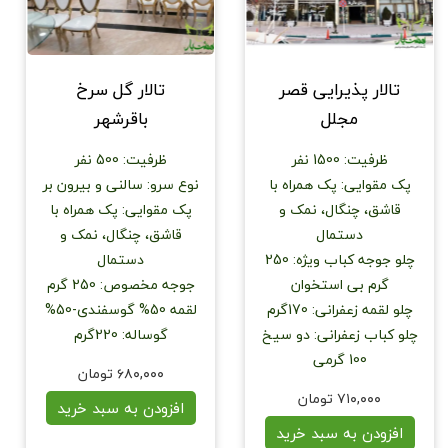
تالار پذیرایی قصر
تالار گل سرخ
مجلل
باقرشهر
ظرفیت
:
1500 نفر
ظرفیت
:
500 نفر
پک مقوایی
:
پک همراه با
نوع سرو
:
سالنی و بیرون بر
قاشق، چنگال، نمک و
پک مقوایی
:
پک همراه با
دستمال
قاشق، چنگال، نمک و
چلو جوجه کباب ویژه
:
250
دستمال
گرم بی استخوان
جوجه مخصوص
:
250 گرم
چلو لقمه زعفرانی
:
170گرم
لقمه 50% گوسفندی-50%
چلو کباب زعفرانی
:
دو سیخ
گوساله
:
220گرم
100 گرمی
۶۸۰,۰۰۰ تومان
۷۱۰,۰۰۰ تومان
افزودن به سبد خرید
افزودن به سبد خرید