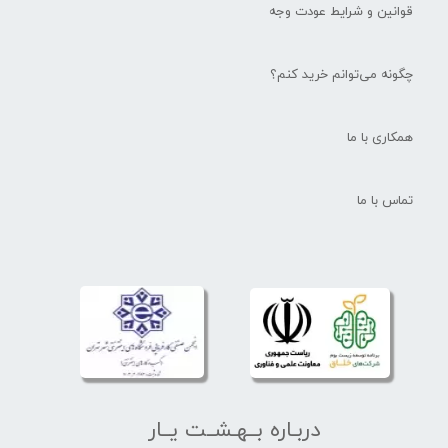
قوانین و شرایط عودت وجه
چگونه می‌توانم خرید کنم؟
همکاری با ما
تماس با ما
دربـاره بــهـشــت یــار