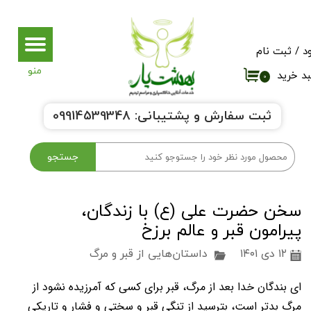
حساب کاربری من
د
/
ثبت نام
تغییر گذر واژه
د خرید
۰
سفارشات
ثبت سفارش و پشتیبانی:
9914539348
0
خروج از حساب کاربری
جستجو
سخن حضرت علی (ع) با زندگان،
پیرامون قبر و عالم برزخ
۱۲ دی ۱۴۰۱
داستان‌هایی از قبر و مرگ
ای بندگان خدا بعد از مرگ، قبر برای کسی که آمرزیده نشود از
مرگ بدتر است، بترسید از تنگی قبر و سختی و فشار و تاریکی