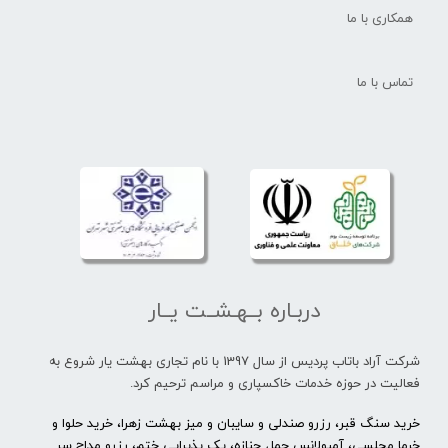
همکاری با ما
تماس با ما
دربـاره بــهـشــت یــار
شرکت آراد باتاب پردیس از سال 1397 با نام تجاری بهشت یار شروع به
فعالیت در حوزه خدمات خاکسپاری و مراسم ترحیم کرد.
خرید سنگ قبر، رزرو صندلی و سایبان و میز بهشت زهرا، خرید حلوا و
خرما مجلسی، آمبولانس حمل جنازه، پک پذیرایی ختم، رزرو مداح سر