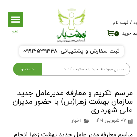
حساب کاربری من
د
/
ثبت نام
تغییر گذر واژه
د خرید
۰
سفارشات
ثبت سفارش و پشتیبانی:
9914539348
0
خروج از حساب کاربری
جستجو
مراسم تکریم و معارفه مدیرعامل جدید
سازمان بهشت زهرا(س) با حضور مدیران
عالی شهرداری
۰۷ شهریور ۱۴۰۱
اخبار
مراسم معارفه مدیر عامل جدید بهشت زهرا انجام