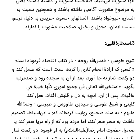
آنها مشورت می‌کنیم، صلاحیت مشورت را داشته باشند؛ یعنی
به موضوع مشورت آگاهی داشته باشند و همچنین نسبت به
انسان، خیرخواه باشند. انسانهای حسود، حریص به دنیا، ترسو،
سست ایمان، عجول و بخیل، صلاحیت مشورت را ندارند.
3.استخارۀقلبی:
شیخ طوسی - قدس‌الله روحه - در کتاب اقتصاد فرموده است:
« کسی که ارادۀ انجام کاری را کرده، سنت است که غسل کند و
دو رکعت نماز به جا آورد، بعد از آن به سجده رود و صدمرتبه
بگوید: «استخیرالله تعالی في جمیع اموری کلّها خیرة في
عافیة»، پس از آن، آنچه به دل و قلبش افتاد، عمل کند.
کلینی و شیخ طوسی و سیدبن طاووس و طبرسی - رحمة‌الله
علیهم - به سند صحیح، روایت کرده‌اند که: « ابن‌اسباط، تصمیم
داشت به مصر سفر کند، اما مردد بود که از راه دریا سفر کند یا
صحرا. حضرت امام رضا(عليه‌السّلام) به او فرمود: دو رکعت نماز
بگزار و بعد از آن به سجده برو و صد مرتبه خیر خود را از خدا