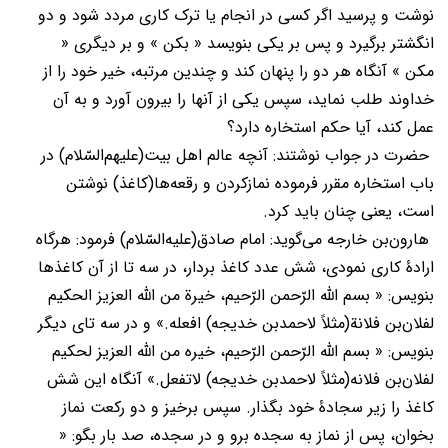
نوشت و پرسید اگر کسی در انجام یا ترک کاری مردد شود و دو
انگشتر برگیرد و پس بر یکی بنویسد « بکن » و بر دیگری «
مکن » آنگاه هر دو را پنهان کند و چندین مرتبه، خیر خود را از
خداوند طلب نماید، سپس یکی از آنها را بیرون آورد و به آن
عمل کند، آیا حکم استخاره دارد؟
حضرت در جواب نوشتند: آنچه عالم اهل بیت(علیهم‌السّلام) در
باب استخاره مقرر فرموده نمازکردن و رقعه‌ها(کاغذ) نوشتن
است، یعنی چنان باید کرد.
هارون‌بن خارجه می‌گوید: امام صادق(عليه‌السّلام) فرمود: هرگاه
ارادۀ کاری نمودی، شش عدد کاغذ بردار، در سه تا از آن کاغذها
بنویس: « بسم ‌الله ‌الرّحمن الرّحیم، خیرة من الله العزیز الحکیم
لفلان‌بن فلانة(مثلاً لاحمدبن خدیجه) افعله.» و در سه تای دیگر
بنویس: « بسم الله الرّحمن الرّحیم، خیره من الله العزیز لحکیم
لفلان‌بن فلانه(مثلاً لاحمدبن خدیجه) لاتفعل.» آنگاه این شش
کاغذ را زیر سجادۀ خود بگذار. سپس برخیز و دو رکعت نماز
بخوان، پس از نماز به سجده برو و در سجده، صد بار بگو: «