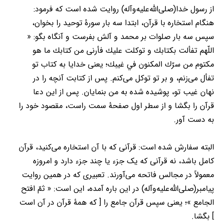
از رسول خدا(صلی‌الله‌عليه‌وآله) روایت شده است که فرمود:
هنگام استخاره با قرآن، ابتدا سه بار سورۀ توحید را بخوان،
سپس سه بار صلوات بر محمد و آلش بفرست و آنگاه بگو: «
اللّهم تفألت بکتابك و توکلت علیك فأرنی من کتابك ما هو
مکتوم من سرّك المکنون في غیبك؛ یعنی خدایا به کتاب تو
تفأل می‌زنم، و بر تو توکل می‌کنم. پس از کتابت آنچه را در
نهان غیب تو، پوشیده شده به من بنمایان. پس از این دعا
قرآن را بگشا و از سطر اول صفحۀ سمت راست، مقصود خود را
به دست آور.
البته سفارش شده است: قرآنی که با آن استخاره می‌کنید، قرآن
کامل باشد، نه قرآنی که یک جزء یا چند جزء دارد و امروزه
معمولاً در مجالس فاتحه می‌آورند. تعبیری که در همین روایت
پیامبر(صلی‌الله‌عليه‌وآله) در این باره آمده، این است: « ثمّ افتح
الجامع »؛ یعنی سپس قرآن جامع را [ که همۀ قرآن در آن است
] بگشا.