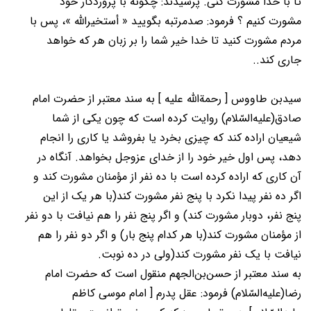
تا با خدا مشورت کنی. پرسیدند: چگونه با پروردگار خود
مشورت کنیم ؟ فرمود: صدمرتبه بگویید « أستخیرالله »، پس با
مردم مشورت کنید تا خدا خیر شما را بر زبان هر که خواهد
جاری کند..
سیدبن طاووس [ رحمة‌الله علیه ] به سند معتبر از حضرت امام
صادق(عليه‌السّلام) روایت کرده است که چون یکی از شما
شیعیان اراده کند که چیزی بخرد یا بفروشد یا کاری را انجام
دهد، پس اول خیر خود را از خدای عزوجل بخواهد. آنگاه در
آن کاری که اراده کرده است با ده نفر از مؤمنان مشورت کند و
اگر ده نفر پیدا نکرد با پنج نفر مشورت کند(با هر یک از این
پنج نفر، دوبار مشورت کند) و اگر پنج نفر را هم نیافت با دو نفر
از مؤمنان مشورت کند(با هر کدام پنج بار) و اگر دو نفر را هم
نیافت با یک نفر مشورت کند(ولی در ده نوبت.
به سند معتبر از حسن‌بن‌الجهم منقول است که حضرت امام
رضا(عليه‌السّلام) فرمود: عقل پدرم [ امام موسی کاظم