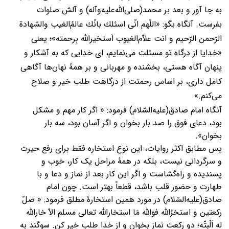
به جا آور و بعد بر محمد(صلی‌الله‌عليه‌وآله) و آلش صلوات
بفرست. آنگاه بگو: «اللّهم انّی اسئلك بانّك عالم‌ُالغیب والشهادة
الرّحمن ‌الرّحیم و انت علاّم‌الغیوب اَستخیرالله بِرحمته»؛ یعنی
«خدایا از درگاه تو مسئلت می‌نمایم، ای خدایی که به آشکار و
پنهان آگاه هستی، بخشنده و مهربانی و بر همۀ نهان‌ها آگاهی
کامل داری، بر اساس رحمتت از درگاهت طلب خیر و صلاح
می‌کنم.»
آنگاه امام صادق(عليه‌السّلام) فرمود: « اگر کار مهم و مشکل
بود، دعای فوق را صد بار بخوان و اگر آسان بود، سه بار
بخوان».
پس مطابق اکثر روایات، این نوع استخاره فقط برای رفع حیرت
و سرگردانی نیست، بلکه در همۀ مراحل یک کار، خوب و
پسندیده و راه‌گشاست و اگر این کار بعد از نماز و دعا و با
طهارت و حضور قلب باشد، قطعاً بهتر است. چون امام
صادق(عليه‌السّلام) در مورد همین استخارۀ مطلق فرمود: « صلّ
رکعتین و استخرُالله فوالله مَا استخارالله تعالی مسلم الاّ خارالله
له اَلْبتّه؛ دو رکعت نماز بخوان و از خدا طلب خیر کن. سوگند به