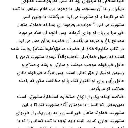
عليه‌السّلام ] به مرتبه­ای بود که کسی نمی‌توانست عقلهای
دیگران را با آن بسنجد، ولی با وجود این، غلام سیاهی داشت
که در کارها با او مشورت می‌کرد. می‌گفتند: با چنین کسی
مشورت می‌کنی ؟ جواب می‌فرمود: ای بسا که خداوند متعال
خیر مرا بر زبان او جاری گرداند. پس آنچه آن غلام در مورد
مصالح باغ و مزرعه می‌گفت، آن حضرت به آن عمل می‌کرد.
در کتاب مکارم‌الاخلاق از حضرت صادق(عليه‌السّلام) روایت شده
است که رسول خدا(صلی‌الله‌عليه‌وآله) فرمود: مشورت کردن با
عاقل خیرخواه، موجب میمنت و مبارکی و رشد و صلاح و
رسیدن توفیق از حق تعالی است. پس هرگاه خیرخواه دانای
عاقل رأیی برای تو اختیار کند، با او مخالفت مکن که باعث
هلاکت تو می‌گردد.
خلاصه اینکه: یکی از انواع استخاره، استخارۀ مشورتی است.
بدین‌معنی که انسان با مؤمنان آگاه مشورت کند تا با این
مشورت، خداوند متعال خیر انسان را به زبان یکی از طرفهای
مشورت، جاری نماید. البته باید توجه داشت کسانی را که با