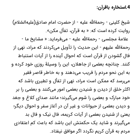
4.استخاره باقرآن:
شیخ کلینی - رحمة‌الله علیه - از حضرت امام صادق(عليه‌السّلام)
روایت کرده است که: « به قرآن، تفأل مکن».
علامۀ مجلسی - رحمة‌الله علیه - می‌فرماید: « مشایخ ما -
رحمة‌الله علیهم - این حدیث را تأویل می‌کردند که مراد، نهی از
فال گشودن از قرآن است که احوال آینده را از آیات استنباط
کنند. چنانچه بعضی از جاهلان، این را وسیلۀ روزی خود کرده و
به این نحو مردم را فریب می‌دهند و به خاطر قاصر فقیر
می‌رسد که ممکن است مراد، نهی از تفأل و تطیری باشد که
اکثر خلق از دیدن و شنیدن بعضی امور می‌کنند و بعضی را بر
خود مبارک و بعضی را شوم می‌گیرند؛ مانند صدای کلاغ و جغد
و دیدن بعضی از حیوانات و غیر آن در آغاز سفر و احوال دیگر؛
یعنی از شنیدن بعضی از آیات کریمه، فال نیک و فال بد
می‌گیرند و شاید یک حکمتش این باشد که باعث کم اعتقادی
مردم به قرآن کریم نگردد اگر موافق نیفتاد.