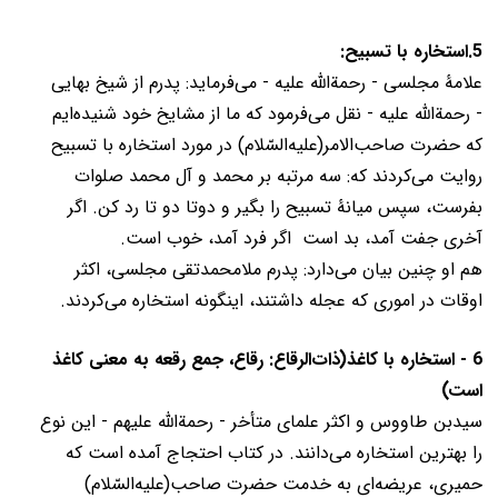
5.استخاره با تسبیح:
علامۀ مجلسی - رحمةالله علیه - می‌فرماید: پدرم از شیخ بهایی
- رحمة‌الله علیه - نقل می‌فرمود که ما از مشایخ خود شنیده‌ایم
که حضرت صاحب‌الامر(عليه‌السّلام) در مورد استخاره با تسبیح
روایت می‌کردند که: سه مرتبه بر محمد و آل محمد صلوات
بفرست، سپس میانۀ تسبیح را بگیر و دوتا دو تا رد کن. اگر
آخری جفت آمد، بد است اگر فرد آمد، خوب است.
هم او چنین بیان می‌دارد: پدرم ملامحمدتقی مجلسی، اکثر
اوقات در اموری که عجله داشتند، اینگونه استخاره می‌کردند.
6 - استخاره با کاغذ(ذات‌الرقاع: رقاع، جمع رقعه به معنی کاغذ
است)
سیدبن طاووس و اکثر علمای متأخر - رحمة‌الله علیهم - این نوع
را بهترین استخاره می‌دانند. در کتاب احتجاج آمده است که
حمیری، عریضه‌ای به خدمت حضرت صاحب(عليه‌السّلام)