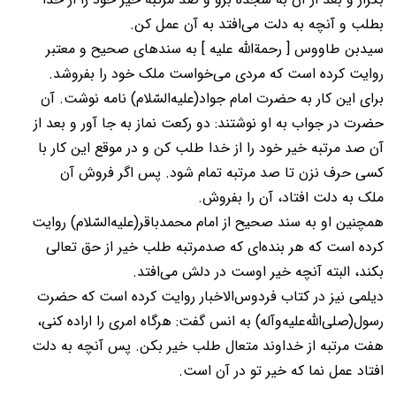
بطلب و آنچه به دلت می‌افتد به آن عمل کن.
سیدبن طاووس [ رحمة‌الله علیه ] به سندهای صحیح و معتبر
روایت کرده است که مردی می‌خواست ملک خود را بفروشد.
برای این کار به حضرت امام جواد(عليه‌السّلام) نامه نوشت. آن
حضرت در جواب به او نوشتند: دو رکعت نماز به جا آور و بعد از
آن صد مرتبه خیر خود را از خدا طلب کن و در موقع این کار با
کسی حرف نزن تا صد مرتبه تمام شود. پس اگر فروش آن
ملک به دلت افتاد، آن را بفروش.
همچنین او به سند صحیح از امام محمدباقر(عليه‌السّلام) روایت
کرده است که هر بنده‌ای که صدمرتبه طلب خیر از حق تعالی
بکند، البته آنچه خیر اوست در دلش می‌افتد.
دیلمی نیز در کتاب فردوس‌الاخبار روایت کرده است که حضرت
رسول(صلی‌الله‌عليه‌وآله) به انس گفت: هرگاه امری را اراده کنی،
هفت مرتبه از خداوند متعال طلب خیر بکن. پس آنچه به دلت
افتاد عمل نما که خیر تو در آن است.