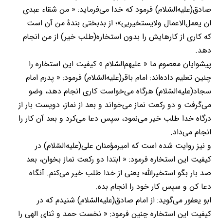
صادق(عليه‌السّلام) فرمود که خدا می‌فرماید: « من شقاء عبدی
ان یعمل‌الاعمال ولایستخیربی»؛ از بدبختی بندۀ من آن است
که کاری از کارهایش را بدون استخاره(طلب خیر) از من انجام
دهد.
پیشوایان معصوم ما « علیهم‌السّلام » کیفیت این استخاره را
چنین تعلیم داده‌اند: امام باقر(عليه‌السّلام) فرمود: « پدرم امام
سجاد(عليه‌السّلام) هرگاه می‌خواست کاری انجام دهد، وضو
می‌گرفت و دو رکعت نماز می‌خواند و بعد از نماز، دویست بار از
درگاه خدا طلب خیر می‌نمود، سپس دعا می‌کرد و بعد آن کار را
انجام می‌داد.
و نیز روایت شده است که امیرمؤمنان علی(عليه‌السّلام) در
کیفیت این استخاره فرمود: « ابتدا دو رکعت نماز بخوان، بعد
صد بار بگو استخیرالله؛ یعنی از خدا طلب خیر می‌کنم. آنگاه
دعا کن و سپس کار خود را انجام بده.
ابو یعفور می‌گوید: از امام صادق(عليه‌السّلام) شنیدم که در
کیفیت این استخاره چنین فرمود: « نخست حمد و ثنای الهی را