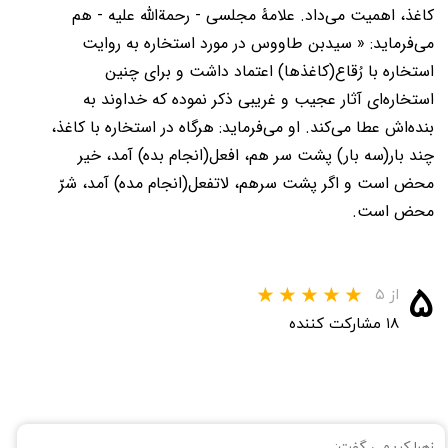
کاغذ، اهمیت می‌داد. علامۀ مجلسی - رحمة‌الله علیه - هم
می‌فرماید: « سیدبن طاووس در مورد استخاره به روایت
استخاره با رُقاع(کاغذها) اعتماد داشت و برای چنین
استخاره‌ای آثار عجیب و غریبی ذکر نموده که خداوند به
بنده‌اش عطا می‌کند. او می‌فرماید: هرگاه در استخاره با کاغذ،
چند بار(سه بار) پشت سر هم، افعل(انجام بده) آمد، خیر
محض است و اگر پشت سرهم، لاتفعل(انجام مده) آمد، شرّ
محض است.
۵
از ۵
۱۸ مشارکت کننده
زهرا کریمی گفت: