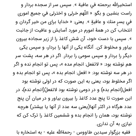
استخیرالله برحمته في عافیة ». سپس سر از سجده بردار و
راست بنشین و بگو: « اللّهم خرلی و اخترلی في جمیع اموری
في یسرٍ منك و عافیةٍ ». یعنی: « خدایا برای من خیر گردان و
انتخاب کن در همۀ امورم در مورد آسایش و عافیت از جانبت
». سپس با دست خود، آن شش کاغذ را از زیر سجاده بیرون
بیاور و مخلوط کن. آنگاه یکی از آنها را بردار، و سپس یکی
دیگر را بردار و سپس سومی را بردار. اگر در هر سه، پشت سر
هم نوشته بود: « لاتفعل: انجام مده »، پس تو انجام نده و اگر
در هر سه نوشته بود: « افعل: انجام بده »، پس تو انجام بده و
اگر مخلوط بود، یعنی به این صورت که در اولی نوشته بود
افعل(انجام بده) و در دومی نوشته بود لاتفعلْ(انجام نده)، در
این صورت تا پنج عدد کاغذ را بیرون بیاور و در میان آن پنج
عدد هرگاه در اکثر آنها(یعنی سه عدد از آنها یا بیشتر) هرچه
نوشته بود، همان را انجام بده و ششمین کاغذ را ترک کن که
نیازی به آن نداری.
فقیه بزرگوار سیدبن طاووس - رحمة‌الله علیه - به استخاره با