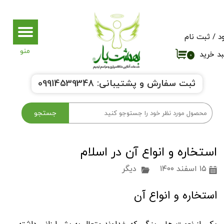
حساب کاربری من
د
/
ثبت نام
تغییر گذر واژه
د خرید
۰
سفارشات
ثبت سفارش و پشتیبانی:
9914539348
0
خروج از حساب کاربری
جستجو
استخاره و انواع آن در اسلام
۱۵ اسفند ۱۴۰۰
دیگر
استخاره و انواع آن