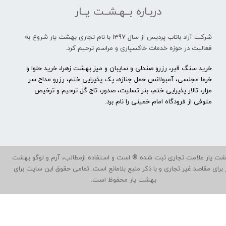
دربـاره بــهـشــت یــار
شرکت آراد باتاب پردیس از سال 1397 با نام تجاری بهشت یار شروع به
فعالیت در حوزه خدمات خاکسپاری و مراسم ترحیم کرد.
خرید سنگ قبر، رزرو صندلی و سایبان و میز بهشت زهرا، خرید حلوا و
خرما مجلسی، آمبولانس حمل جنازه، پک پذیرایی ختم، رزرو مداح سر
مزار، تالار پذیرایی ختم، بنر تسلیت، صدور، تاج گل ترحیم و ترخیص
متوفی از فرودگاه امام خمینی را نام برد.
ت یار علامت تجاری ثبت شده ® است و استفاده ازمطالب، آرم و لوگو بهشت
ر برای مقاصد غیر تجاری و با ذکر منبع بلامانع است. تمامی حقوق این سایت برای
بهشت یار محفوظ است.