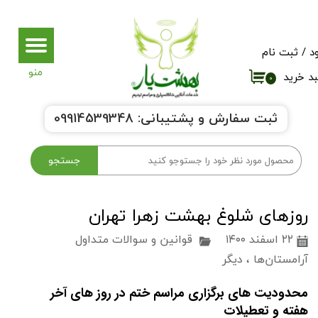
حساب کاربری من
د
/
ثبت نام
تغییر گذر واژه
د خرید
۰
سفارشات
ثبت سفارش و پشتیبانی:
9914539348
0
خروج از حساب کاربری
جستجو
روزهای شلوغ بهشت زهرا تهران
۲۲ اسفند ۱۴۰۰
قوانین و سوالات متداول
آرامستان‌ها
،
دیگر
محدودیت های برگزاری مراسم ختم در روز های آخر
هفته و تعطیلات