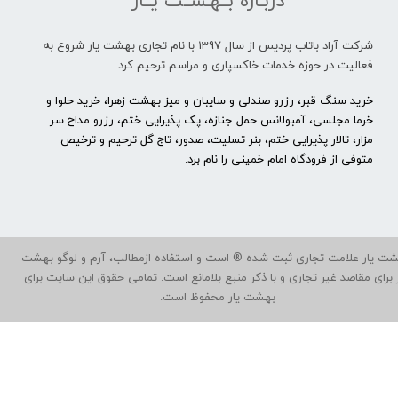
دربـاره بــهـشــت یــار
شرکت آراد باتاب پردیس از سال 1397 با نام تجاری بهشت یار شروع به
فعالیت در حوزه خدمات خاکسپاری و مراسم ترحیم کرد.
خرید سنگ قبر، رزرو صندلی و سایبان و میز بهشت زهرا، خرید حلوا و
خرما مجلسی، آمبولانس حمل جنازه، پک پذیرایی ختم، رزرو مداح سر
مزار، تالار پذیرایی ختم، بنر تسلیت، صدور، تاج گل ترحیم و ترخیص
متوفی از فرودگاه امام خمینی را نام برد.
ت یار علامت تجاری ثبت شده ® است و استفاده ازمطالب، آرم و لوگو بهشت
ر برای مقاصد غیر تجاری و با ذکر منبع بلامانع است. تمامی حقوق این سایت برای
بهشت یار محفوظ است.