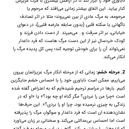
ناباوری خود را ابراز کند تا در آرامش بیشتری با مرگ عزیزش
کنار بیاید. این اتفاق بیشتر زمانی می‌افتد که مرحوم یا
مرحومه، به مرگ عادی از بین نمی‌روند؛ مثلا در اثر تصادف
ناگهانی یا سکته قلبی (بدون سابقه عارضه قلبی)، در دعوای
خیابانی، بر اثر سرقت و… می‌میرند. از دست دادن فرزند و
کودک خردسال نیز از این دست مرگ هاست که فرد داغدار
نمی‌تواند آن را برای خودش توجیه کند؛ پس کل پدیده مرگ را
انکار می‌کند.
2. مرحله خشم:
زمانی که از مرحله انکار مرگ عزیزانمان بیرون
می‌اییم، ممکن است ناباوری خود را با احساس خشم جایگزین
کنیم. بارها در مراسم ترحیم شنیده‌ایم که به اعتراض گفته شده
است «چرا من را نبردی؟ مگر گناه او چه بود؟» یا «او که در
زندگی به چیزی نرسیده بود، چرا او را بردی؟». این حرف‌ها
نشان‌دهنده ان است که فرد داغدار و سوگوار، مرگ را پذیرفته
است اما احساس بی‌عدالتی می‌کند و سخنانی بر زبان می‌اورد
که اندوهش را بیشتر می‌کند. گاهی در این مرحله به فرد گفته