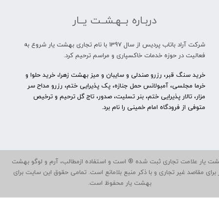
دربـاره بــهـشــت یــار
شرکت آراد باتاب پردیس از سال 1397 با نام تجاری بهشت یار شروع به
فعالیت در حوزه خدمات خاکسپاری و مراسم ترحیم کرد.
خرید سنگ قبر، رزرو صندلی و سایبان و میز بهشت زهرا، خرید حلوا و
خرما مجلسی، آمبولانس حمل جنازه، پک پذیرایی ختم، رزرو مداح سر
مزار، تالار پذیرایی ختم، بنر تسلیت، صدور، تاج گل ترحیم و ترخیص
متوفی از فرودگاه امام خمینی را نام برد.
ت یار علامت تجاری ثبت شده ® است و استفاده ازمطالب، آرم و لوگو بهشت
ر برای مقاصد غیر تجاری و با ذکر منبع بلامانع است. تمامی حقوق این سایت برای
بهشت یار محفوظ است.