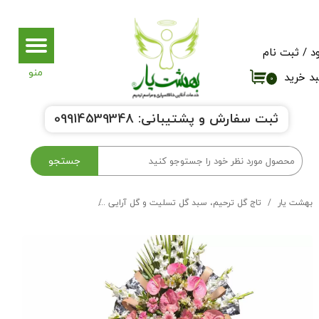
حساب کاربری من
د
/
ثبت نام
تغییر گذر واژه
د خرید
۰
سفارشات
ثبت سفارش و پشتیبانی:
9914539348
0
خروج از حساب کاربری
جستجو
بهشت یار
تاج گل ترحیم، سبد گل تسلیت و گل آرایی
تاج گل ترحیم و تسلیت