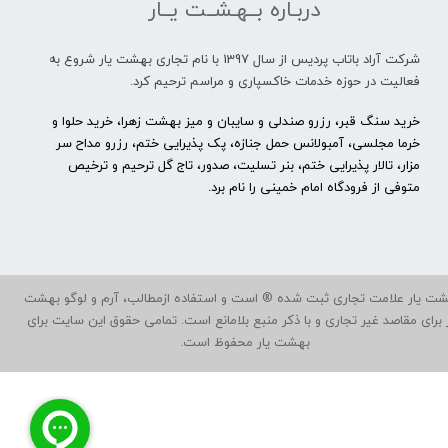
دربـاره بــهـشــت یــار
شرکت آراد باتاب پردیس از سال 1397 با نام تجاری بهشت یار شروع به
فعالیت در حوزه خدمات خاکسپاری و مراسم ترحیم کرد.
خرید سنگ قبر، رزرو صندلی و سایبان و میز بهشت زهرا، خرید حلوا و
خرما مجلسی، آمبولانس حمل جنازه، پک پذیرایی ختم، رزرو مداح سر
مزار، تالار پذیرایی ختم، بنر تسلیت، صدور، تاج گل ترحیم و ترخیص
متوفی از فرودگاه امام خمینی را نام برد.
ت یار علامت تجاری ثبت شده ® است و استفاده ازمطالب، آرم و لوگو بهشت
ر برای مقاصد غیر تجاری و با ذکر منبع بلامانع است. تمامی حقوق این سایت برای
بهشت یار محفوظ است.