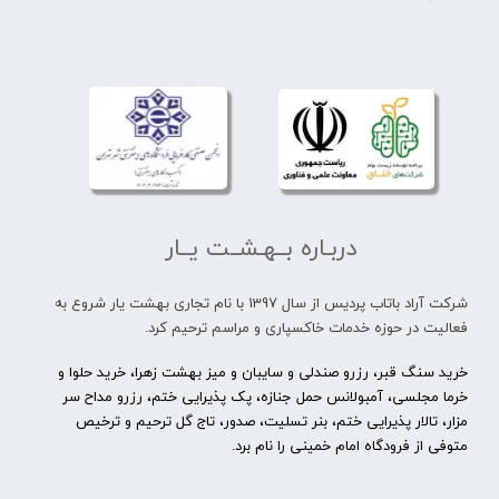
دربـاره بــهـشــت یــار
شرکت آراد باتاب پردیس از سال 1397 با نام تجاری بهشت یار شروع به
فعالیت در حوزه خدمات خاکسپاری و مراسم ترحیم کرد.
خرید سنگ قبر، رزرو صندلی و سایبان و میز بهشت زهرا، خرید حلوا و
خرما مجلسی، آمبولانس حمل جنازه، پک پذیرایی ختم، رزرو مداح سر
مزار، تالار پذیرایی ختم، بنر تسلیت، صدور، تاج گل ترحیم و ترخیص
متوفی از فرودگاه امام خمینی را نام برد.