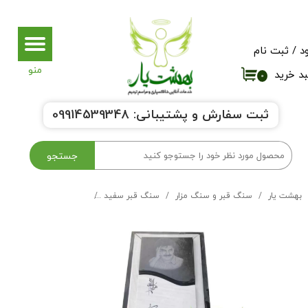
حساب کاربری من
د
/
ثبت نام
تغییر گذر واژه
د خرید
۰
سفارشات
ثبت سفارش و پشتیبانی:
9914539348
0
خروج از حساب کاربری
جستجو
بهشت یار
سنگ قبر و سنگ مزار
سنگ قبر سفید
سنگ مزار سفید ازنا کد 27