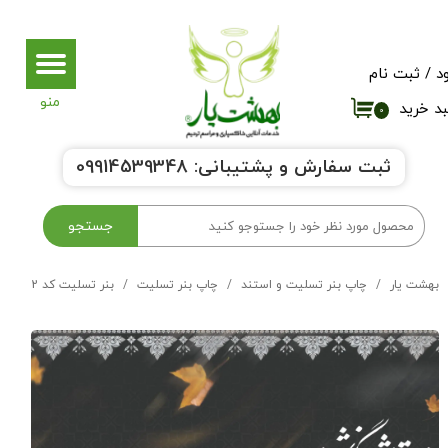
حساب کاربری من
د
/
ثبت نام
تغییر گذر واژه
د خرید
۰
سفارشات
ثبت سفارش و پشتیبانی:
9914539348
0
خروج از حساب کاربری
جستجو
بهشت یار
چاپ بنر تسلیت و استند
چاپ بنر تسلیت
بنر تسلیت کد 2