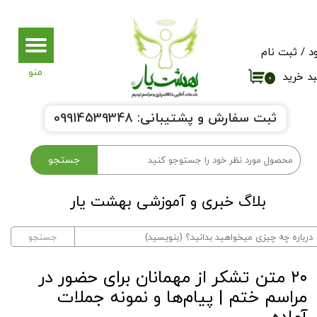
حساب کاربری من
د
/
ثبت نام
تغییر گذر واژه
د خرید
۰
سفارشات
ثبت سفارش و پشتیبانی:
9914539348
0
خروج از حساب کاربری
جستجو
بلاگ خبری و آموزشی بهشت یار​​​​​​​
جستجو
۲۰ متن تشکر از مهمانان برای حضور در
مراسم ختم | پیام‌ها و نمونه جملات
آماده