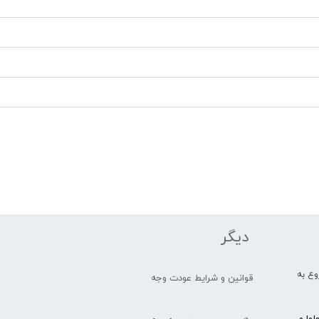
دیگر
یار شروع به
قوانین و شرایط عودت وجه
وا و