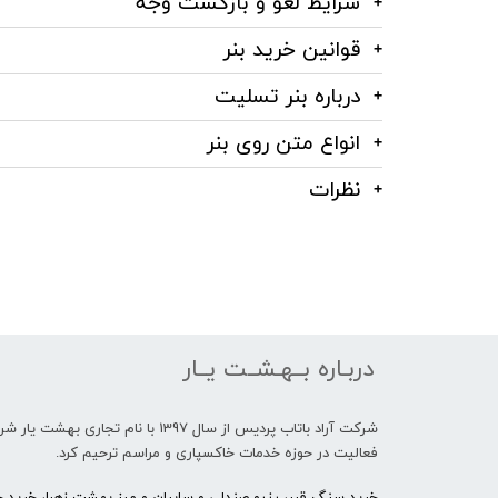
شرایط لغو و بازگشت وجه
قوانین خرید بنر
درباره بنر تسلیت
انواع متن روی بنر
نظرات
دربـاره بــهـشــت یــار
شرکت آراد باتاب پردیس از سال 1397 با نام تجاری بهشت 
فعالیت در حوزه خدمات خاکسپاری و مراسم ترحیم کرد.
خرید سنگ قبر، رزرو صندلی و سایبان و میز بهشت زهرا، خرید حل