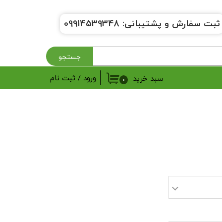
ثبت سفارش و پشتیبانی:
9914539348
0
جستجو
ورود
/
ثبت نام
سبد خرید
۰
حساب کاربری من
تغییر گذر واژه
سفارشات
خروج از حساب کاربری