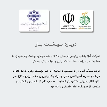
دربـاره بــهـشــت یــار
شرکت آراد باتاب پردیس از سال 1397 با نام تجاری بهشت یار شروع به
فعالیت در حوزه خدمات خاکسپاری و مراسم ترحیم کرد.
خرید سنگ قبر، رزرو صندلی و سایبان و میز بهشت زهرا، خرید حلوا و
خرما مجلسی، آمبولانس حمل جنازه، پک پذیرایی ختم، رزرو مداح سر
مزار، تالار پذیرایی ختم، بنر تسلیت، صدور، تاج گل ترحیم و ترخیص
متوفی از فرودگاه امام خمینی را نام برد.