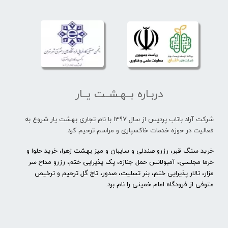
دربـاره بــهـشــت یــار
شرکت آراد باتاب پردیس از سال 1397 با نام تجاری بهشت یار شروع به
فعالیت در حوزه خدمات خاکسپاری و مراسم ترحیم کرد.
خرید سنگ قبر، رزرو صندلی و سایبان و میز بهشت زهرا، خرید حلوا و
خرما مجلسی، آمبولانس حمل جنازه، پک پذیرایی ختم، رزرو مداح سر
مزار، تالار پذیرایی ختم، بنر تسلیت، صدور، تاج گل ترحیم و ترخیص
متوفی از فرودگاه امام خمینی را نام برد.