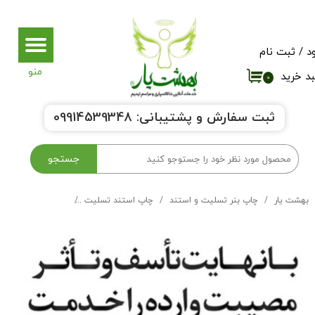
حساب کاربری من
د
/
ثبت نام
تغییر گذر واژه
د خرید
۰
سفارشات
ثبت سفارش و پشتیبانی:
9914539348
0
خروج از حساب کاربری
جستجو
بهشت یار
چاپ بنر تسلیت و استند
چاپ استند تسلیت
استند تسلیت کد 116