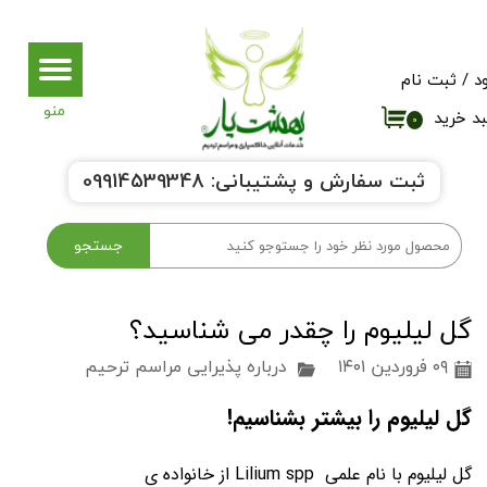
حساب کاربری من
د
/
ثبت نام
تغییر گذر واژه
د خرید
۰
سفارشات
ثبت سفارش و پشتیبانی:
9914539348
0
خروج از حساب کاربری
جستجو
گل لیلیوم را چقدر می شناسید؟
۰۹ فروردین ۱۴۰۱
درباره پذیرایی مراسم ترحیم
گل لیلیوم را بیشتر بشناسیم!
گل لیلیوم با نام علمی Lilium spp از خانواده ی