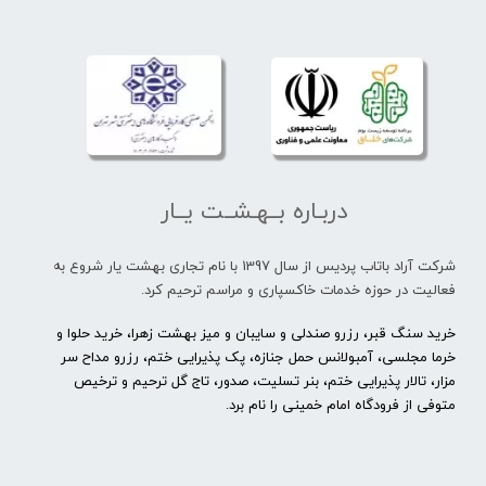
دربـاره بــهـشــت یــار
شرکت آراد باتاب پردیس از سال 1397 با نام تجاری بهشت یار شروع به
فعالیت در حوزه خدمات خاکسپاری و مراسم ترحیم کرد.
خرید سنگ قبر، رزرو صندلی و سایبان و میز بهشت زهرا، خرید حلوا و
خرما مجلسی، آمبولانس حمل جنازه، پک پذیرایی ختم، رزرو مداح سر
مزار، تالار پذیرایی ختم، بنر تسلیت، صدور، تاج گل ترحیم و ترخیص
متوفی از فرودگاه امام خمینی را نام برد.