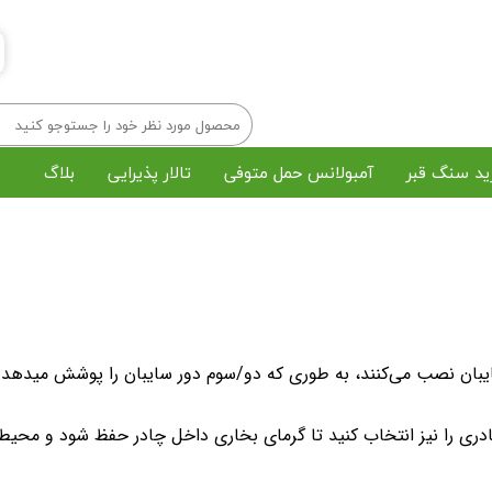
ید سنگ قبر
آمبولانس حمل متوفی
تالار پذیرایی
بلاگ
خرید تاج گل
رزرو مداح و اکو
پک میوه پذیرایی
چاپ بنر و استند
رش و خاکسپاری در بهشت زهرا
مراسم ختم آنلاین
یبان نصب می‌کنند، به طوری که دو/سوم دور سایبان را پوشش میدهد 
ری را نیز انتخاب کنید تا گرمای بخاری داخل چادر حفظ شود و محیط