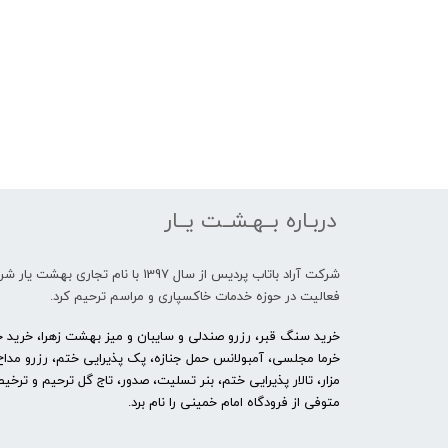
دربـاره بــهـشــت یــار
شرکت آراد باتاب پردیس از سال 1397 با نام تجاری بهشت 
فعالیت در حوزه خدمات خاکسپاری و مراسم ترحیم کرد.
خرید سنگ قبر، رزرو صندلی و سایبان و میز بهشت زهرا، خرید حل
خرما مجلسی، آمبولانس حمل جنازه، پک پذیرایی ختم، رزرو مداح
مزار، تالار پذیرایی ختم، بنر تسلیت، صدور، تاج گل ترحیم و ترخ
متوفی از فرودگاه امام خمینی را نام برد.