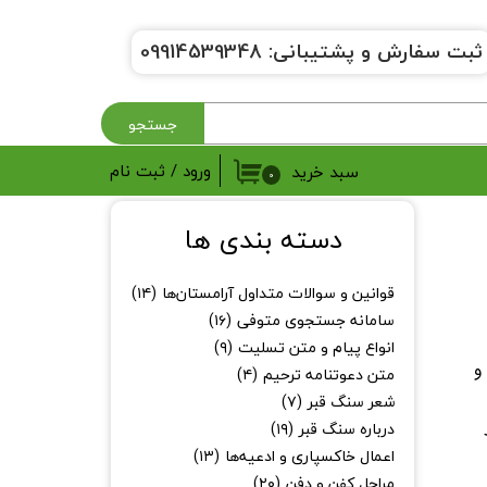
ثبت سفارش و پشتیبانی:
9914539348
0
جستجو
ورود
/
ثبت نام
سبد خرید
۰
حساب کاربری من
دسته بندی ها
تغییر گذر واژه
قوانین و سوالات متداول آرامستان‌ها
(۱۴)
سفارشات
سامانه جستجوی متوفی
(۱۶)
انواع پیام و متن تسلیت
(۹)
خروج از حساب کاربری
و
متن دعوتنامه ترحیم
(۴)
شعر سنگ قبر
(۷)
درباره سنگ قبر
(۱۹)
اعمال خاکسپاری و ادعیه‌ها
(۱۳)
مراحل کفن و دفن
(۲۰)