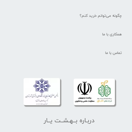
چگونه می‌توانم خرید کنم؟
همکاری با ما
تماس با ما
دربـاره بــهـشــت یــار