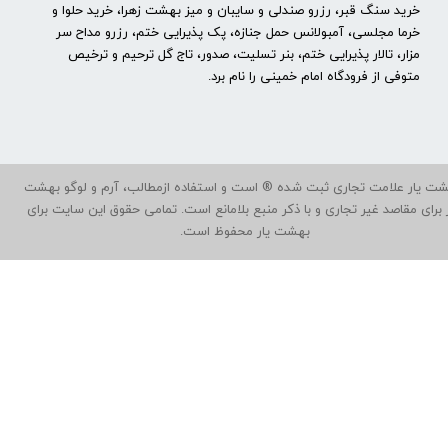
خرید سنگ قبر، رزرو صندلی و سایبان و میز بهشت زهرا، خرید حلوا و
خرما مجلسی، آمبولانس حمل جنازه، پک پذیرایی ختم، رزرو مداح سر
مزار، تالار پذیرایی ختم، بنر تسلیت، صدور، تاج گل ترحیم و ترخیص
متوفی از فرودگاه امام خمینی را نام برد.
ت یار علامت تجاری ثبت شده ® است و استفاده ازمطالب، آرم و لوگو بهشت
ر برای مقاصد غیر تجاری و با ذکر منبع بلامانع است. تمامی حقوق این سایت برای
بهشت یار محفوظ است.