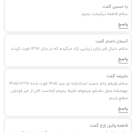
یا حسین گفت:
سلام فاطمه نیکبخت رحیم
پاسخ
آسمان نامدار گفت:
سلام .دنبال قبر باران زیبایی نژاد میگردم که در سال ۱۳۹۷ فوت کردند
پاسخ
علیرضا گفت:
سلام رفیقم بنام سعید استادزاده تو عید ۱۴۰۵ فوت شده ۱۴۰۵/۰۲/۱۷
چهلمشه محل دفنشو میخوام دقیقا بدونم کجاست الان از خبر فوتش
مطلع شدم
پاسخ
فاطمه وکیل زارع گفت: