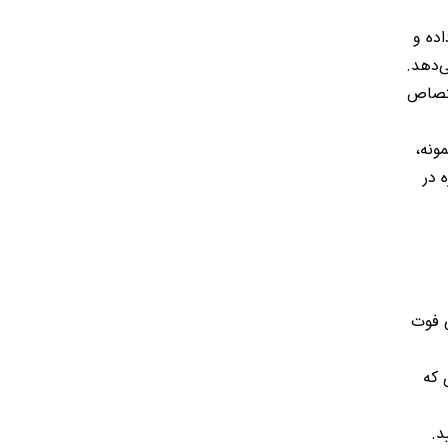
اده و
‌دهد.
ختصاص
ونه،
 در
ی فوت
 که
د.