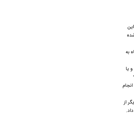
این
شده
 به
و یا
انجام
ر از
داد
.