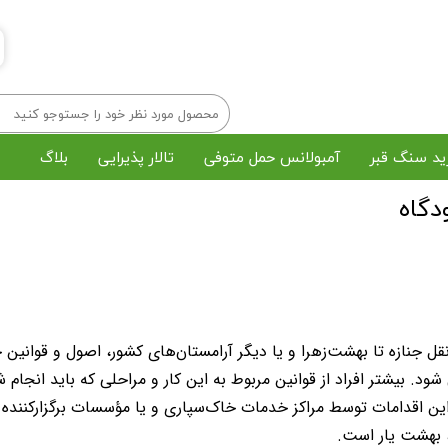
ید سنگ قبر
آمبولانس حمل متوفی
تالار پذیرایی
بلاگ
دگاه
خرید تاج گل
رزرو مداح و اکو
پک میوه پذیرایی
چاپ بنر و استند
رش و خاکسپاری در بهشت زهرا
مراسم ختم آنلاین
ل جنازه تا بهشت‌زهرا و یا دیگر آرامستان‌های کشور، اصول و قوانین
شود. بیشتر افراد از قوانین مربوط به این کار و مراحلی که باید انجام ش
این اقدامات توسط مراکز خدمات خاک‌سپاری و یا مؤسسات برگزارکننده
بهشت یار است.