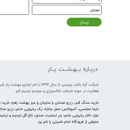
ارسال
دربـاره بــهـشــت یــار
شرکت آراد باتاب پردیس از سال 1397 با نام تجاری بهشت 
فعالیت در حوزه خدمات خاکسپاری و مراسم ترحیم کرد.
خرید سنگ قبر، رزرو صندلی و سایبان و میز بهشت زهرا، خرید حل
خرما مجلسی، آمبولانس حمل جنازه، پک پذیرایی ختم، رزرو مداح
مزار، تالار پذیرایی ختم، بنر تسلیت، صدور، تاج گل ترحیم و ترخ
متوفی از فرودگاه امام خمینی را نام برد.