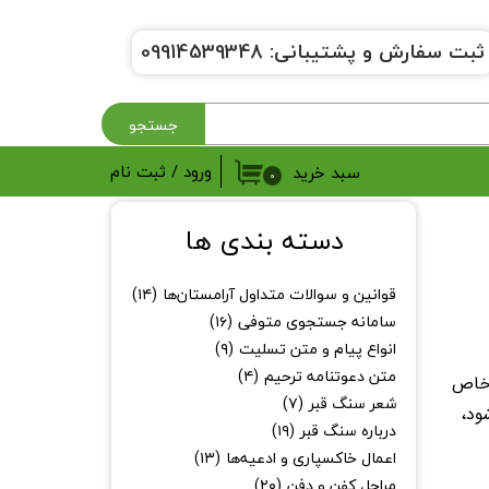
ثبت سفارش و پشتیبانی:
9914539348
0
جستجو
ورود
/
ثبت نام
سبد خرید
۰
حساب کاربری من
دسته بندی ها
تغییر گذر واژه
قوانین و سوالات متداول آرامستان‌ها
(۱۴)
سفارشات
سامانه جستجوی متوفی
(۱۶)
انواع پیام و متن تسلیت
(۹)
خروج از حساب کاربری
متن دعوتنامه ترحیم
(۴)
 خاص
شعر سنگ قبر
(۷)
ود،
درباره سنگ قبر
(۱۹)
اعمال خاکسپاری و ادعیه‌ها
(۱۳)
مراحل کفن و دفن
(۲۰)