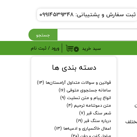
ثبت سفارش و پشتیبانی:
9914539348
0
جستجو
ورود
/
ثبت نام
سبد خرید
۰
حساب کاربری من
دسته بندی ها
تغییر گذر واژه
قوانین و سوالات متداول آرامستان‌ها
(۱۴)
سفارشات
سامانه جستجوی متوفی
(۱۶)
انواع پیام و متن تسلیت
(۹)
خروج از حساب کاربری
ن
متن دعوتنامه ترحیم
(۴)
شعر سنگ قبر
(۷)
درباره سنگ قبر
(۱۹)
مختلف
اعمال خاکسپاری و ادعیه‌ها
(۱۳)
مراحل کفن و دفن
(۲۰)