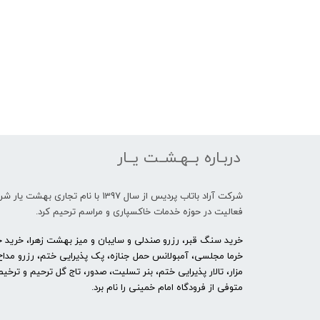
دربـاره بــهـشــت یــار
شرکت آراد باتاب پردیس از سال 1397 با نام تجاری بهشت 
فعالیت در حوزه خدمات خاکسپاری و مراسم ترحیم کرد.
خرید سنگ قبر، رزرو صندلی و سایبان و میز بهشت زهرا، خرید حل
خرما مجلسی، آمبولانس حمل جنازه، پک پذیرایی ختم، رزرو مداح
مزار، تالار پذیرایی ختم، بنر تسلیت، صدور، تاج گل ترحیم و ترخ
متوفی از فرودگاه امام خمینی را نام برد.