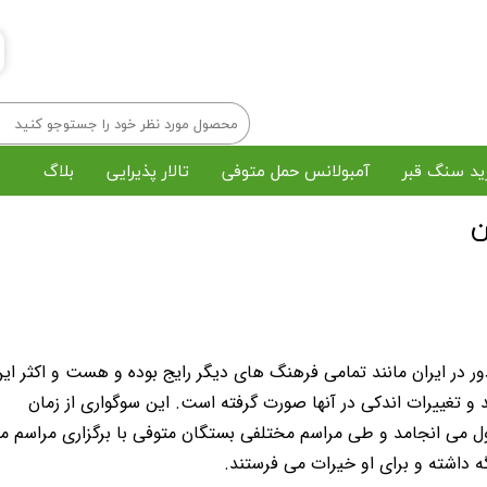
ید سنگ قبر
آمبولانس حمل متوفی
تالار پذیرایی
بلاگ
ن
خرید تاج گل
رزرو مداح و اکو
پک میوه پذیرایی
چاپ بنر و استند
رش و خاکسپاری در بهشت زهرا
مراسم ختم آنلاین
ور در ایران مانند تمامی فرهنگ های دیگر رایج بوده و هست و اکثر ای
 و تغییرات اندکی در آنها صورت گرفته است. این سوگواری از زمان
ل می انجامد و طی مراسم مختلفی بستگان متوفی با برگزاری مراسم 
نگه داشته و برای او خیرات می فرستند.