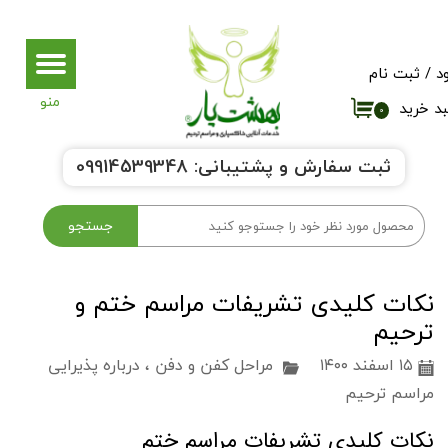
حساب کاربری من
د
/
ثبت نام
تغییر گذر واژه
د خرید
۰
سفارشات
ثبت سفارش و پشتیبانی:
9914539348
0
خروج از حساب کاربری
جستجو
نکات کلیدی تشریفات مراسم ختم و
ترحیم
۱۵ اسفند ۱۴۰۰
مراحل کفن و دفن
،
درباره پذیرایی
مراسم ترحیم
نکات کلیدی تشریفات مراسم ختم