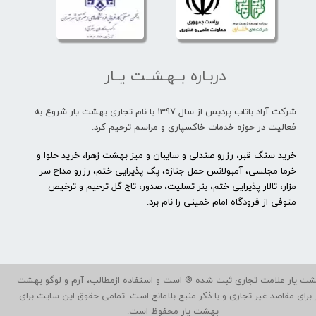
دربـاره بــهـشــت یــار
شرکت آراد باتاب پردیس از سال 1397 با نام تجاری بهشت یار شروع به
فعالیت در حوزه خدمات خاکسپاری و مراسم ترحیم کرد.
خرید سنگ قبر، رزرو صندلی و سایبان و میز بهشت زهرا، خرید حلوا و
خرما مجلسی، آمبولانس حمل جنازه، پک پذیرایی ختم، رزرو مداح سر
مزار، تالار پذیرایی ختم، بنر تسلیت، صدور، تاج گل ترحیم و ترخیص
متوفی از فرودگاه امام خمینی را نام برد.
ت یار علامت تجاری ثبت شده ® است و استفاده ازمطالب، آرم و لوگو بهشت
ر برای مقاصد غیر تجاری و با ذکر منبع بلامانع است. تمامی حقوق این سایت برای
بهشت یار محفوظ است.