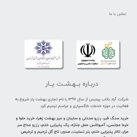
تماس با ما
دربـاره بــهـشــت یــار
شرکت آراد باتاب پردیس از سال 1397 با نام تجاری بهشت یار شروع به
فعالیت در حوزه خدمات خاکسپاری و مراسم ترحیم کرد.
خرید سنگ قبر، رزرو صندلی و سایبان و میز بهشت زهرا، خرید حلوا و
خرما مجلسی، آمبولانس حمل جنازه، پک پذیرایی ختم، رزرو مداح سر
مزار، تالار پذیرایی ختم، بنر تسلیت، صدور، تاج گل ترحیم و ترخیص