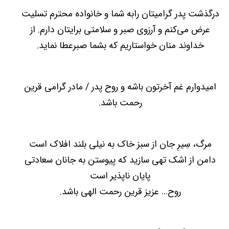
درگذشت پدر گرامیتان رابه شما و خانواده محترم تسلیت
عرض می‌کنم و آرزوی صبر و سلامتی برایتان دارم. از
خداوند منان خواستاریم که بشما صبرعطا نماید.
امیدوارم غم آخرتون باشه و روح پدر / مادر گرامی قرین
رحمت باشد.
مرگ، سِیرِ جان از سبز خاک به نیلی بلند افلاک است
دامن از اشک تهی سازید که پیوستن به جانان سعادتی
پایان ناپذیر است
روح… عزیز قرین رحمت الهی باشد.