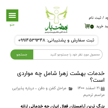
حساب کاربری من
د
/
ثبت نام
تغییر گذر واژه
د خرید
۰
سفارشات
ثبت سفارش و پشتیبانی:
9914539348
0
خروج از حساب کاربری
جستجو
خدمات بهشت زهرا شامل چه مواردی
است؟
۲۱ اسفند ۱۴۰۰
مراحل کفن و دفن
،
درباره پذیرایی
مراسم ترحیم
بزرگ ترین آرامستان فعال ایران چه خدماتی ارائه