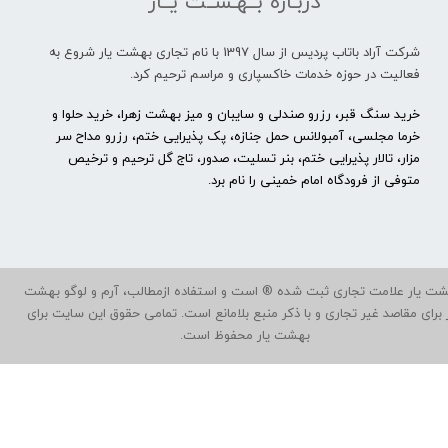
دربـاره بــهـشــت یــار
شرکت آراد باتاب پردیس از سال 1397 با نام تجاری بهشت یار شروع به
فعالیت در حوزه خدمات خاکسپاری و مراسم ترحیم کرد.
خرید سنگ قبر، رزرو صندلی و سایبان و میز بهشت زهرا، خرید حلوا و
خرما مجلسی، آمبولانس حمل جنازه، پک پذیرایی ختم، رزرو مداح سر
مزار، تالار پذیرایی ختم، بنر تسلیت، صدور، تاج گل ترحیم و ترخیص
متوفی از فرودگاه امام خمینی را نام برد.
ت یار علامت تجاری ثبت شده ® است و استفاده ازمطالب، آرم و لوگو بهشت
ر برای مقاصد غیر تجاری و با ذکر منبع بلامانع است. تمامی حقوق این سایت برای
بهشت یار محفوظ است.