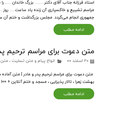
استاد فرزانه جناب آقای دکتر …… بزرگ خاندان ….. را به
مراسم تشییع و خاکسپاری آن زنده یاد ساعت … روز … 
جمهوری انجام می‌گردد. مجلس بزرگداشت و ختم آن ع
ادامه مطلب
متن دعوت برای مراسم ترحیم پدر
۲۰ اسفند ۰۰
انواع پیام و متن تسلیت
،
متن 
متن دعوت برای مراسم ترحیم پدر و مادر | متن آماده د
بهشت زهرا ، تالار پذیرایی ، مسجد و ختم آنلاین + 100 نمونه
ادامه مطلب