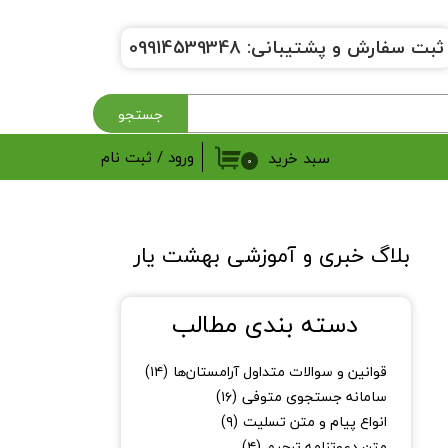
ثبت سفارش و پشتیبانی:
9914539348
0
جستجو
ورود
/
ثبت نام
سبد خرید
۰
حساب کاربری من
تغییر گذر واژه
بلاگ خبری و آموزشی بهشت یار​​​​​​​
سفارشات
دسته بندی مطالب
خروج از حساب کاربری
قوانین و سوالات متداول آرامستان‌ها
(۱۴)
سامانه جستجوی متوفی
(۱۶)
انواع پیام و متن تسلیت
(۹)
متن دعوتنامه ترحیم
(۴)