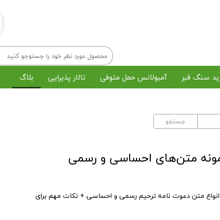
ید سنگ قبر
آمبولانس حمل متوفی
تالار پذیرایی
بلاگ
خرید تاج گل
رزرو مداح و اکو
جستجو
پک میوه پذیرایی
چاپ بنر و استند
رش و خاکسپاری در بهشت زهرا
مراسم ختم آنلاین
نمونه متن‌های احساسی و رسمی
انواع متن دعوت نامه ترحیم رسمی و احساسی + نکات مهم برای